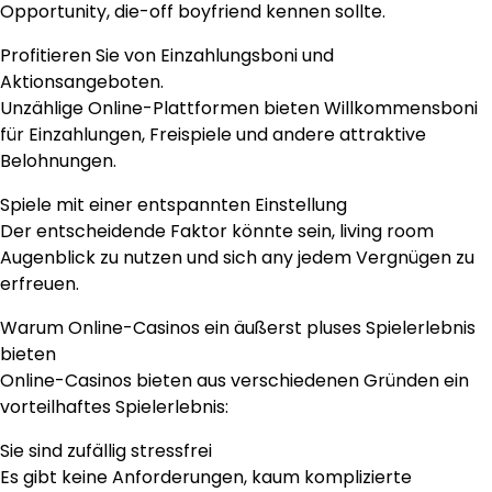
Opportunity, die-off boyfriend kennen sollte.
Profitieren Sie von Einzahlungsboni und
Aktionsangeboten.
Unzählige Online-Plattformen bieten Willkommensboni
für Einzahlungen, Freispiele und andere attraktive
Belohnungen.
Spiele mit einer entspannten Einstellung
Der entscheidende Faktor könnte sein, living room
Augenblick zu nutzen und sich any jedem Vergnügen zu
erfreuen.
Warum Online-Casinos ein äußerst pluses Spielerlebnis
bieten
Online-Casinos bieten aus verschiedenen Gründen ein
vorteilhaftes Spielerlebnis:
Sie sind zufällig stressfrei
Es gibt keine Anforderungen, kaum komplizierte