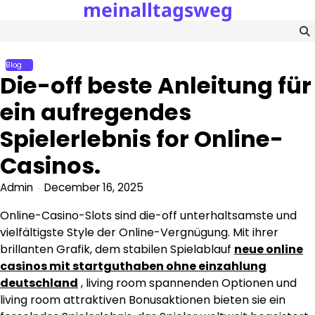
meinalltagsweg
Skip
to
content
Blog
Die-off beste Anleitung für
ein aufregendes
Spielerlebnis for Online-
Casinos.
Admin
December 16, 2025
Online-Casino-Slots sind die-off unterhaltsamste und
vielfältigste Style der Online-Vergnügung. Mit ihrer
brillanten Grafik, dem stabilen Spielablauf
neue online
casinos mit startguthaben ohne einzahlung
deutschland
, living room spannenden Optionen und
living room attraktiven Bonusaktionen bieten sie ein