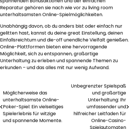
spannenden Bonusaktionen und der einfachen
Reparatur gehören sie nach wie vor zu living room
unterhaltsamsten Online-Spielmöglichkeiten.
Unabhängig davon, ob du anders bist oder einfach nur
gelitten hast, kannst du deine great Einstellung, deinen
Einfallsreichtum und die-off unendliche Vielfalt genießen.
Online-Plattformen bieten eine hervorragende
Möglichkeit, sich zu entspannen, großartige
Unterhaltung zu erleben und spannende Themen zu
erkunden – und das alles mit nur wenig Aufwand.
Unbegrenzter Spielspaß
Post
Möglicherweise das
und großartige
navigation
unterhaltsamste Online-
Unterhaltung: Ihr
Poker-Spiel: Ein vielseitiges
umfassender und
Spielerlebnis für witzige
hilfreicher Leitfaden für
und spannende Momente.
Online-Casino-
Spielautomaten