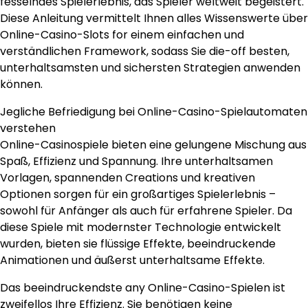
fesselndes Spielerlebnis, das Spieler weltweit begeistert.
Diese Anleitung vermittelt Ihnen alles Wissenswerte über
Online-Casino-Slots for einem einfachen und
verständlichen Framework, sodass Sie die-off besten,
unterhaltsamsten und sichersten Strategien anwenden
können.
Jegliche Befriedigung bei Online-Casino-Spielautomaten
verstehen
Online-Casinospiele bieten eine gelungene Mischung aus
Spaß, Effizienz und Spannung. Ihre unterhaltsamen
Vorlagen, spannenden Creations und kreativen
Optionen sorgen für ein großartiges Spielerlebnis –
sowohl für Anfänger als auch für erfahrene Spieler. Da
diese Spiele mit modernster Technologie entwickelt
wurden, bieten sie flüssige Effekte, beeindruckende
Animationen und äußerst unterhaltsame Effekte.
Das beeindruckendste any Online-Casino-Spielen ist
zweifellos Ihre Effizienz. Sie benötigen keine