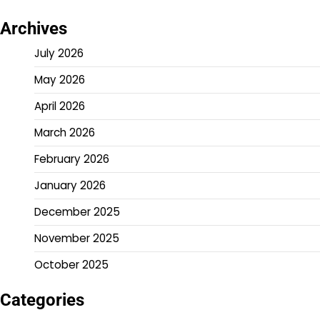
Archives
July 2026
May 2026
April 2026
March 2026
February 2026
January 2026
December 2025
November 2025
October 2025
Categories