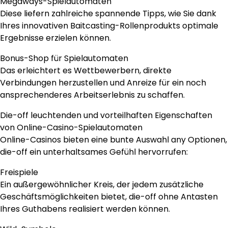
Megaways-Spielautomaten
Diese liefern zahlreiche spannende Tipps, wie Sie dank
Ihres innovativen Baitcasting-Rollenprodukts optimale
Ergebnisse erzielen können.
Bonus-Shop für Spielautomaten
Das erleichtert es Wettbewerbern, direkte
Verbindungen herzustellen und Anreize für ein noch
ansprechenderes Arbeitserlebnis zu schaffen.
Die-off leuchtenden und vorteilhaften Eigenschaften
von Online-Casino-Spielautomaten
Online-Casinos bieten eine bunte Auswahl any Optionen,
die-off ein unterhaltsames Gefühl hervorrufen:
Freispiele
Ein außergewöhnlicher Kreis, der jedem zusätzliche
Geschäftsmöglichkeiten bietet, die-off ohne Antasten
Ihres Guthabens realisiert werden können.