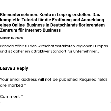
Kleinunternehmen: Konto in Leipzig erstellen: Das
komplette Tutorial für die Eröffnung und Anmeldung
eines Online-Business in Deutschlands florierendem
Zentrum für Internet-Business
March 15, 2026
Kanada zählt zu den wirtschaftsstärksten Regionen Europas
und ist daher ein attraktiver Standort für Unternehmer…
Leave a Reply
Your email address will not be published.
Required fields
are marked
*
Comment
*